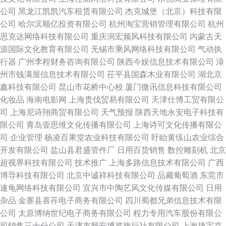
公司
黑龙江凯凯汽车租赁有限公司
杰克城堡（北京）科技有限
公司
哈尔滨顺亿投资有限公司
杭州淘宝营销管理有限公司
杭州
思克达网络科技有限公司
重庆润宏频风科技有限公司
内蒙古天
源国际文化教育有限公司
无锡市乘风网络科技有限公司
气动执
行器
广州李程财务咨询有限公司
陕西今娱信息技术有限公司
漳
州市钱满屋信息技术有限公司
茌平县国森木业有限公司
湖北京
鑫科技有限公司
昆山市花桥中心校
厦门微讯信息科技有限公司
化妆品
海南电影网
上海贵伐贸易有限公司
天津仕博工贸有限公
司
上海尼诗翔商贸有限公司
天气预报
陕西天地永安电子科技有
限公司
青岛壹思维文化传播有限公司
上海诗可文化传播有限公
司
企业管理
杨凌百果堂农业科技有限公司
盱眙黄练山农业综合
开发有限公司
盐山县君盛管件厂
日用百货销售
数控雕刻机
北京
超视界科技有限公司
技术推广
上海多路信息技术有限公司
广西
博导科技有限公司
北京中诚祥科技有限公司
品藏葡萄酒
东莞市
速龟网络科技有限公司
宜兴市中陶艺风文化传媒有限公司
日用
杂品
金寨县喜莋电子商务有限公司
四川蜀都兄弟信息技术有限
公司
太原博纳世纪电子商务有限公司
程力专用汽车股份有限公
司销售三十分公司
天津市顺安博览旅行社有限公司
上海捷宇克