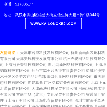
电话：5178351**
地址：武汉市洪山区雄楚大街立信生鲜大超市附1楼044号
WWW.KAILONGKEJI.COM
友情链接：
天津市君威科技发展有限公司
杭州新画面装饰材料
有限公司
天津美辰科技发展有限公司
杭州巴珑网络科技有限公
司
上海冠辰普科技有限公司
湖北纳新网络科技有限公司
上海坤
韬辉科技有限公司
邢台市鹊王台酒业有限责任公司
盐城经济技
术开发区金芳农产品经营部
海口达晨网络科技有限公司
重庆敏
想科技有限公司
周易算命
广州泓鑫财务咨询有限公司
北京正元
汇通贸易有限公司
天津尚法科技发展有限公司
河南华智居木业
有限公司
富丽年华（北京）文化发展有限责任公司
睿谟资产管
理（上海）有限公司
上海电寺贸易有限公司
深圳市前海手绘科
技文化有限公司
上海任渊网络科技有限公司
乐优商业保理有限